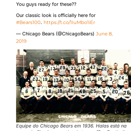
You guys ready for these??
Our classic look is officially here for
.
#Bears100
https://t.co/1IuMbo1iEr
— Chicago Bears (@ChicagoBears)
June 8,
2019
Equipe do Chicago Bears em 1936. Halas está na