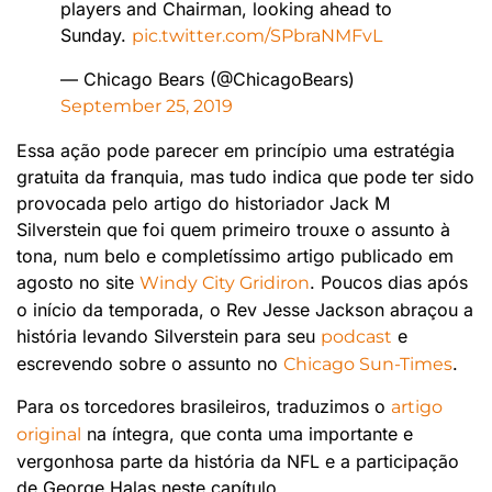
players and Chairman, looking ahead to
Sunday.
pic.twitter.com/SPbraNMFvL
— Chicago Bears (@ChicagoBears)
September 25, 2019
Essa ação pode parecer em princípio uma estratégia
gratuita da franquia, mas tudo indica que pode ter sido
provocada pelo artigo do historiador Jack M
Silverstein que foi quem primeiro trouxe o assunto à
tona, num belo e completíssimo artigo publicado em
agosto no site
. Poucos dias após
Windy City Gridiron
o início da temporada, o Rev Jesse Jackson abraçou a
história levando Silverstein para seu
e
podcast
escrevendo sobre o assunto no
.
Chicago Sun-Times
Para os torcedores brasileiros, traduzimos o
artigo
na íntegra, que conta uma importante e
original
vergonhosa parte da história da NFL e a participação
de George Halas neste capítulo.