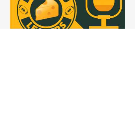
Lambeau Leapers #399 – Espionando o rival:
Detroit Lions
03/08/2026
VER CONTEÚDO