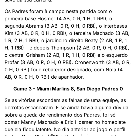
Os Padres foram à campo nesta partida com o
primeira base Hosmer (4 AB, 0 R, 1 H, 1 RBI), o
segunda Abrams (3 AB, 0 R, 0 H, 0 RBI), o interbases
Kim (3 AB, 0 R, 0 H, 0 RBI), o terceira Machado (3 AB,
1 R, 2 H, 1 RBI), o jardineiro direito Beaty (2 AB, 1 R, 1
H, 1 RBI) – e depois Thompson (2 AB, 0 R, 0 H, 0 RBI),
o central Grisham (2 AB, 1 R, 1 H, 0 RBI) e o esquerdo
Profar (3 AB, 0 R, 0 H, 0 RBI). Cronenworth (3 AB, 0 R,
0 H, 0 RBI) foi o rebatedor designado, com Nola (4
AB, 0 R, 0 H, 0 RBI) de apanhador.
Game 3 – Miami Marlins 8, San Diego Padres 0
Se as vitórias escondem as falhas de uma equipe, as
derrotas escancaram. E se ainda havia alguma dúvida
sobre a queda de rendimento dos Padres, foi só
domar Manny Machado e Eric Hosmer no homeplate
que ela ficou latente. No dia anterior ao jogo o perfil