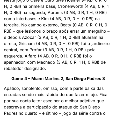
Neste jogo o Café e Ouro teve Hosmer (4 AB, 0 R, 0
H, 0 RBI) na primeira base, Cronenworth (4 AB, 0 R, 1
H, 0 RBI) na segunda, Abrams (3 AB, 0 R, 1 H, 0 RBI)
como interbases e Kim (4 AB, 0 R, 0 H, 0 RBI) na
terceira. No campo externo, Beaty (0 AB, 0 R, 0 H, 0
RBI) – que lesionou o braço após errar um mergulho –
e depois Azocar (3 AB, 0 R, 1 H, 0 RBI) atuaram na
direita, Grisham (4 AB, 0 R, 0 H, 0 RBI) foi o jardineiro
central, com Profar (3 AB, 0 R, 1 H, 0 RBI) pela
esquerda. Alfaro (4 AB, 0 R, 0 H, 0 RBI) foi o
apanhador, com Machado (3 AB, 0 R, 1 H, 0 RBI) de
rebatedor designado.
Game 4 – Miami Marlins 2, San Diego Padres 3
Apático, sonolento, omisso, com a parte baixa das
entradas sendo mais rápido do que fazer miojo. Fica
por sua conta leitor escolher o melhor adjetivo que
descreva a participação do ataque do San Diego
Padres no quarto – e último – jogo da série contra o