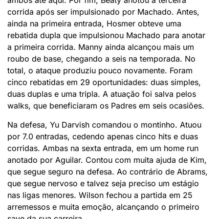
ambos até aqui. Por fim, Beaty anotou a terceira
corrida após ser impulsionado por Machado. Antes,
ainda na primeira entrada, Hosmer obteve uma
rebatida dupla que impulsionou Machado para anotar
a primeira corrida. Manny ainda alcançou mais um
roubo de base, chegando a seis na temporada. No
total, o ataque produziu pouco novamente. Foram
cinco rebatidas em 29 oportunidades: duas simples,
duas duplas e uma tripla. A atuação foi salva pelos
walks, que beneficiaram os Padres em seis ocasiões.
Na defesa, Yu Darvish comandou o montinho. Atuou
por 7.0 entradas, cedendo apenas cinco hits e duas
corridas. Ambas na sexta entrada, em um home run
anotado por Aguilar. Contou com muita ajuda de Kim,
que segue seguro na defesa. Ao contrário de Abrams,
que segue nervoso e talvez seja preciso um estágio
nas ligas menores. Wilson fechou a partida em 25
arremessos e muita emoção, alcançando o primeiro
save da sua carreira.