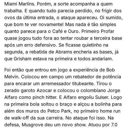
Miami Marlins. Porém, a sorte acompanha a quem
trabalha. E quando tudo parecia perdido, no frigir dos
ovos da última entrada, o ataque apareceu. Oi sumido,
que bom te ver novamente! Mas nada é tão simples
quanto parece para o Café e Ouro. Primeiro Profar
quase jogou tudo fora ao tentar roubar a terceira base
após um erro defensivo. Se ficasse quietinho na
segunda, a rebatida de Abrams encheria as bases, já
que Grisham estava na primeira e todos andariam.
Foi então que entrou em jogo a experiência de Bob
Melvin. Colocou em campo um rebatedor de potência
para encarar um arremessador titubeante. Tirou o
zerado garoto Azocar e colocou o colombiano Jorge
Alfaro como pinch hitter. E Alfaro engoliu Sulser. Logo
na primeira bola soltou o braço e alçou a bolinha para
além dos muros do Petco Park, no primeiro home run
de walk-off da sua carreira. No ataque foi isso. Na
defesa, Musgrove deu um novo show. Atuou por 7.0