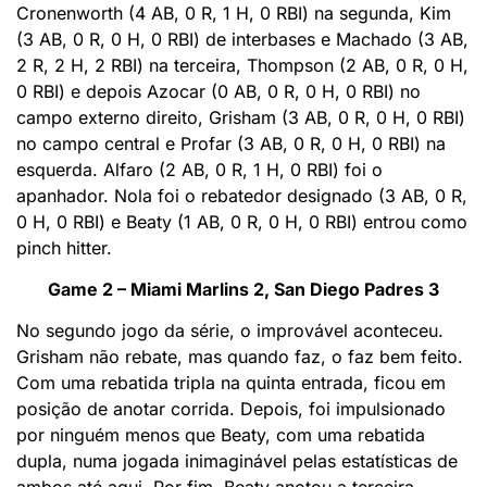
Cronenworth (4 AB, 0 R, 1 H, 0 RBI) na segunda, Kim
(3 AB, 0 R, 0 H, 0 RBI) de interbases e Machado (3 AB,
2 R, 2 H, 2 RBI) na terceira, Thompson (2 AB, 0 R, 0 H,
0 RBI) e depois Azocar (0 AB, 0 R, 0 H, 0 RBI) no
campo externo direito, Grisham (3 AB, 0 R, 0 H, 0 RBI)
no campo central e Profar (3 AB, 0 R, 0 H, 0 RBI) na
esquerda. Alfaro (2 AB, 0 R, 1 H, 0 RBI) foi o
apanhador. Nola foi o rebatedor designado (3 AB, 0 R,
0 H, 0 RBI) e Beaty (1 AB, 0 R, 0 H, 0 RBI) entrou como
pinch hitter.
Game 2 – Miami Marlins 2, San Diego Padres 3
No segundo jogo da série, o improvável aconteceu.
Grisham não rebate, mas quando faz, o faz bem feito.
Com uma rebatida tripla na quinta entrada, ficou em
posição de anotar corrida. Depois, foi impulsionado
por ninguém menos que Beaty, com uma rebatida
dupla, numa jogada inimaginável pelas estatísticas de