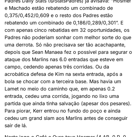
Padres Daily Stats (@StatsPadres) já avisava: “Hosmer
e Machado estão rebatendo um combinado de
0,375/0,452/0,609 e o resto dos Padres estão
rebatendo um combinado de 0,186/0,289/0,301”. E
com apenas cinco rebatidas em 32 oportunidades, os
Padres não poderiam sonhar com melhor sorte do que
uma derrota. Só não precisava ser tão acachapante,
depois que Sean Manaea fez o possível para segurar o
ataque dos Marlins nas 6.0 entradas que esteve em
campo, cedendo apenas três corridas. Ou da
acrobática defesa de Kim na sexta entrada, após a
bola se chocar com a terceira base. Mas havia um
Lamet no meio do caminho que, em apenas 0.2
entrada, cedeu uma corrida, jogando no lixo uma
partida que ainda tinha salvação (apesar dos pesares).
Para piorar, Kerr entrou no fundo do poço e ainda
cedeu um grand slam aos Marlins antes de conseguir
sair de lá.