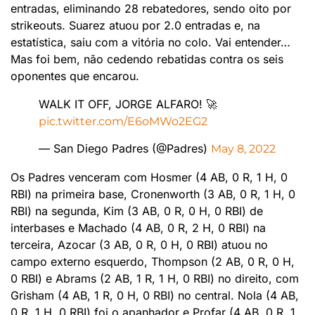
entradas, eliminando 28 rebatedores, sendo oito por
strikeouts. Suarez atuou por 2.0 entradas e, na
estatística, saiu com a vitória no colo. Vai entender…
Mas foi bem, não cedendo rebatidas contra os seis
oponentes que encarou.
WALK IT OFF, JORGE ALFARO! 🚀
pic.twitter.com/E6oMWo2EG2
— San Diego Padres (@Padres)
May 8, 2022
Os Padres venceram com Hosmer (4 AB, 0 R, 1 H, 0
RBI) na primeira base, Cronenworth (3 AB, 0 R, 1 H, 0
RBI) na segunda, Kim (3 AB, 0 R, 0 H, 0 RBI) de
interbases e Machado (4 AB, 0 R, 2 H, 0 RBI) na
terceira, Azocar (3 AB, 0 R, 0 H, 0 RBI) atuou no
campo externo esquerdo, Thompson (2 AB, 0 R, 0 H,
0 RBI) e Abrams (2 AB, 1 R, 1 H, 0 RBI) no direito, com
Grisham (4 AB, 1 R, 0 H, 0 RBI) no central. Nola (4 AB,
0 R, 1 H, 0 RBI) foi o apanhador e Profar (4 AB, 0 R, 1