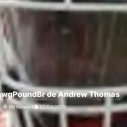
DawgPoundBr de Andrew Thomas
FN Network
02/04/2020