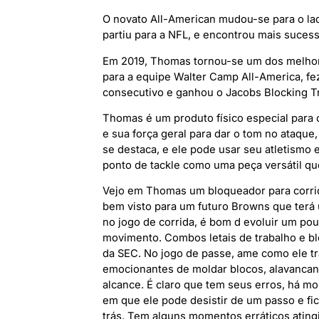
O novato All-American mudou-se para o l
partiu para a NFL, e encontrou mais suce
Em 2019, Thomas tornou-se um dos melhore
para a equipe Walter Camp All-America, fe
consecutivo e ganhou o Jacobs Blocking T
Thomas é um produto físico especial para o
e sua força geral para dar o tom no ataqu
se destaca, e ele pode usar seu atletismo 
ponto de tackle como uma peça versátil qu
Vejo em Thomas um bloqueador para corrida
bem visto para um futuro Browns que terá 
no jogo de corrida, é bom d evoluir um pou
movimento. Combos letais de trabalho e bl
da SEC. No jogo de passe, ame como ele t
emocionantes de moldar blocos, alavancan
alcance. É claro que tem seus erros, há 
em que ele pode desistir de um passo e f
trás. Tem alguns momentos erráticos ating