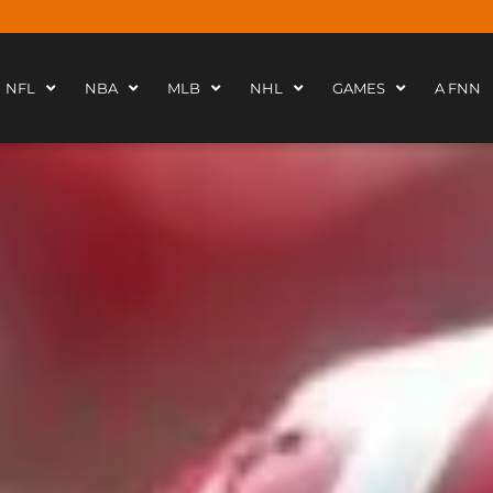
NFL
NBA
MLB
NHL
GAMES
A FNN