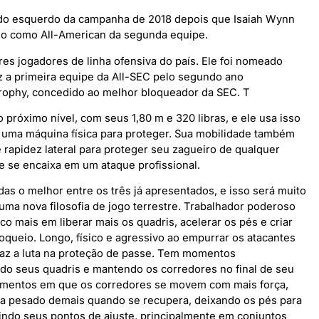
ado esquerdo da campanha de 2018 depois que Isaiah Wynn
sso como All-American da segunda equipe.
s jogadores de linha ofensiva do país. Ele foi nomeado
z a primeira equipe da All-SEC pelo segundo ano
rophy, concedido ao melhor bloqueador da SEC. T
 próximo nível, com seus 1,80 m e 320 libras, e ele usa isso
e, uma máquina física para proteger. Sua mobilidade também
e rapidez lateral para proteger seu zagueiro de qualquer
e se encaixa em um ataque profissional.
s o melhor entre os três já apresentados, e isso será muito
uma nova filosofia de jogo terrestre. Trabalhador poderoso
co mais em liberar mais os quadris, acelerar os pés e criar
oqueio. Longo, físico e agressivo ao empurrar os atacantes
raz a luta na proteção de passe. Tem momentos
do seus quadris e mantendo os corredores no final de seu
momentos em que os corredores se movem com mais força,
ica pesado demais quando se recupera, deixando os pés para
indo seus pontos de ajuste, principalmente em conjuntos