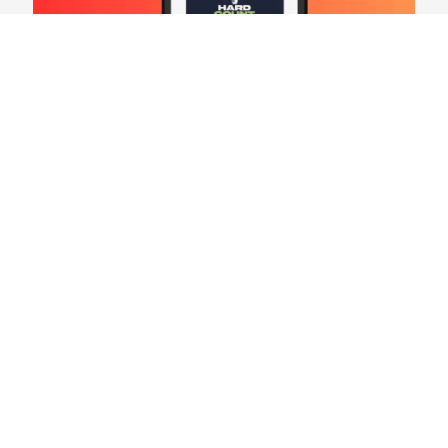
Hard Count Podcast Episódio 269 – Análise
Divisões – NFC North
03/08/2026
VER CONTEÚDO