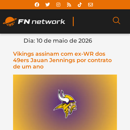
Dia:
10 de maio de 2026
Vikings assinam com ex-WR dos
49ers Jauan Jennings por contrato
de um ano