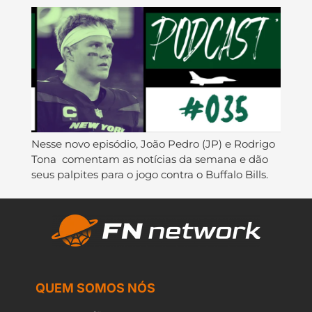
Nesse novo episódio, João Pedro (JP) e Rodrigo
Tona comentam as notícias da semana e dão
seus palpites para o jogo contra o Buffalo Bills.
QUEM SOMOS NÓS