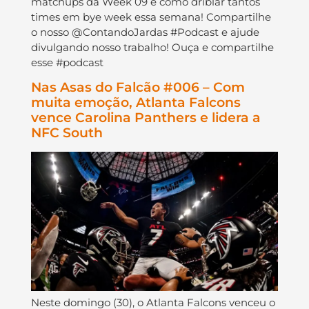
matchups da Week 09 e como driblar tantos
times em bye week essa semana! Compartilhe
o nosso @ContandoJardas #Podcast e ajude
divulgando nosso trabalho! Ouça e compartilhe
esse #podcast
Nas Asas do Falcão #006 – Com
muita emoção, Atlanta Falcons
vence Carolina Panthers e lidera a
NFC South
Neste domingo (30), o Atlanta Falcons venceu o