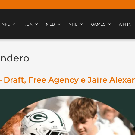
NFL
NBA
MLB
NHL
GAMES
A FNN
Andero
 Draft, Free Agency e Jaire Alexa