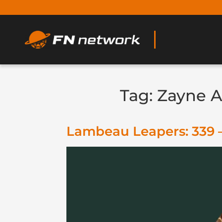
Tag:
Zayne 
Lambeau Leapers: 339 –