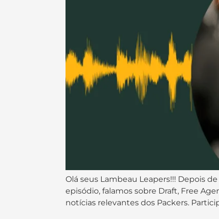
Olá seus Lambeau Leapers!!! Depois de
episódio, falamos sobre Draft, Free Ag
notícias relevantes dos Packers. Partic