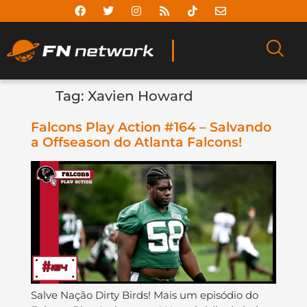
Tag:
Xavien Howard
Falcons Play Action #164 – Salvando
a Offseason do Atlanta Falcons!
Salve Nação Dirty Birds! Mais um episódio do