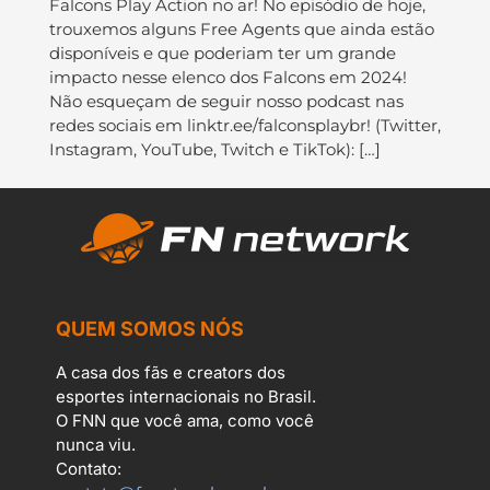
Falcons Play Action no ar! No episódio de hoje,
trouxemos alguns Free Agents que ainda estão
disponíveis e que poderiam ter um grande
impacto nesse elenco dos Falcons em 2024!
Não esqueçam de seguir nosso podcast nas
redes sociais em linktr.ee/falconsplaybr! (Twitter,
Instagram, YouTube, Twitch e TikTok): […]
QUEM SOMOS NÓS
A casa dos fãs e creators dos
esportes internacionais no Brasil.
O FNN que você ama, como você
nunca viu.
Contato: