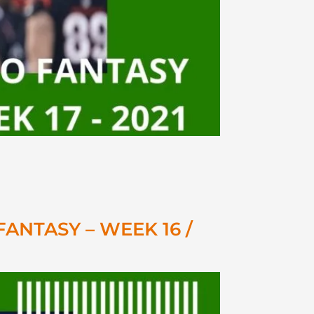
FANTASY – WEEK 16 /