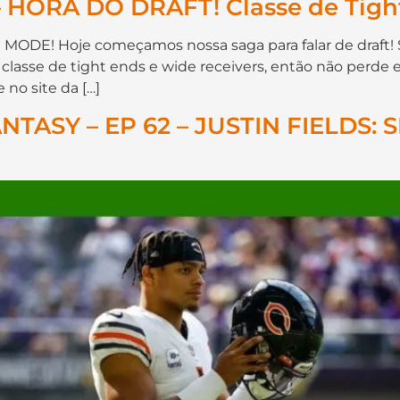
 HORA DO DRAFT! Classe de Tight
 MODE! Hoje começamos nossa saga para falar de draf
lasse de tight ends e wide receivers, então não perde 
no site da […]
ASY – EP 62 – JUSTIN FIELDS: 