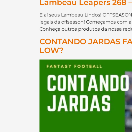
Lambeau Leapers 268 –
E aí seus Lambeau Lindos! OFFSEASON
legais da offseason! Começamos com a c
Conheça outros produtos da nossa rede 
CONTANDO JARDAS FANT
LOW?