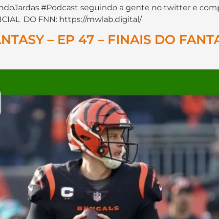
andoJardas #Podcast seguindo a gente no twitter e com
CIAL DO FNN: https://mwlab.digital/
ASY – EP 47 – FINAIS DO FANTA