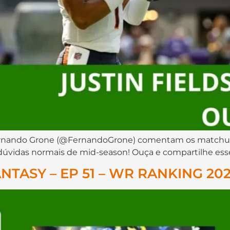
ernando Grone (@FernandoGrone) comentam os matchups
dúvidas normais de mid-season! Ouça e compartilhe es
TASY – EP 51 – WR RANKING 20