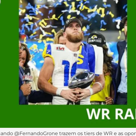
nando @FernandoGrone trazem os tiers de WR e as oport