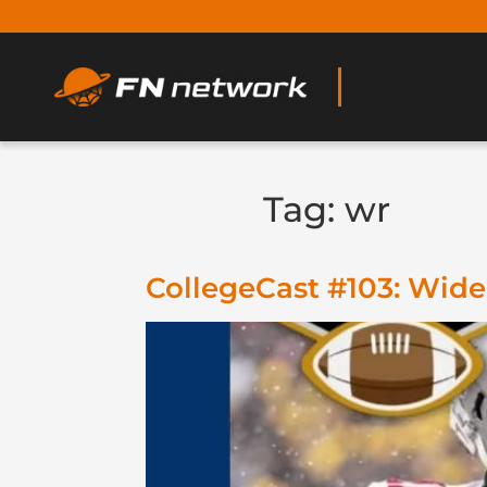
Tag:
wr
CollegeCast #103: Wide 