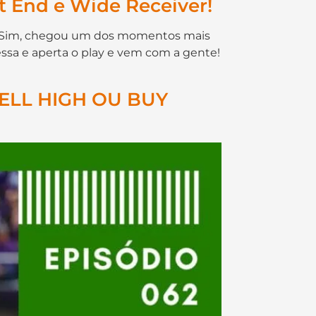
 End e Wide Receiver!
t! Sim, chegou um dos momentos mais
essa e aperta o play e vem com a gente!
SELL HIGH OU BUY