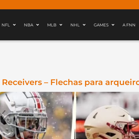
NFL
NBA
MLB
NHL
GAMES
A FNN
Receivers – Flechas para arqueiro