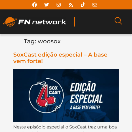
Tag:
woosox
SoxCast edição especial – A base
vem forte!
Neste episódio especial o SoxCast traz uma boa