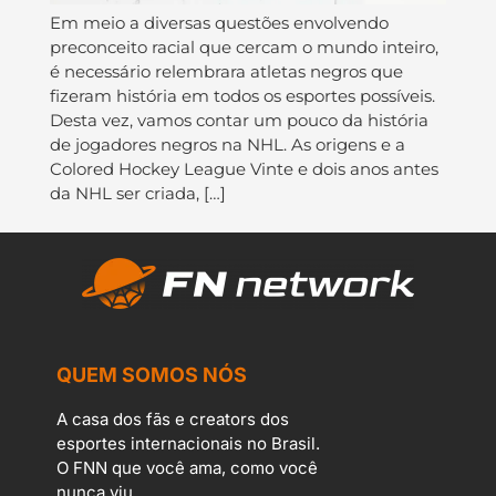
Em meio a diversas questões envolvendo
preconceito racial que cercam o mundo inteiro,
é necessário relembrara atletas negros que
fizeram história em todos os esportes possíveis.
Desta vez, vamos contar um pouco da história
de jogadores negros na NHL. As origens e a
Colored Hockey League Vinte e dois anos antes
da NHL ser criada, […]
QUEM SOMOS NÓS
A casa dos fãs e creators dos
esportes internacionais no Brasil.
O FNN que você ama, como você
nunca viu.