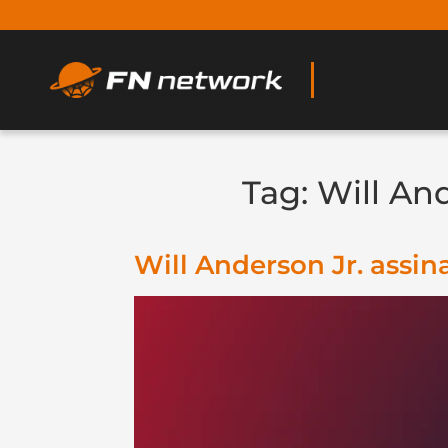
Tag:
Will An
Will Anderson Jr. assi