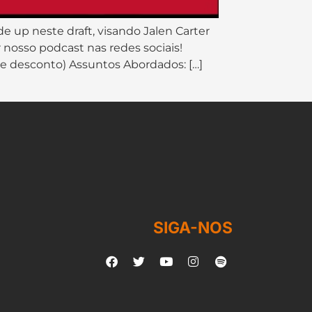
e up neste draft, visando Jalen Carter
 nosso podcast nas redes sociais!
e desconto) Assuntos Abordados: […]
SIGA-NOS