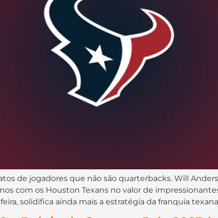
tos de jogadores que não são quarterbacks. Will Anders
anos com os Houston Texans no valor de impressionantes
ra, solidifica ainda mais a estratégia da franquia texana