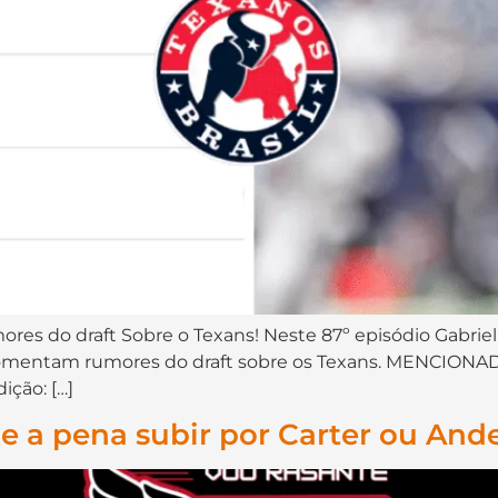
res do draft Sobre o Texans! Neste 87º episódio Gabriel
 comentam rumores do draft sobre os Texans. MENCIONA
ção: […]
e a pena subir por Carter ou And