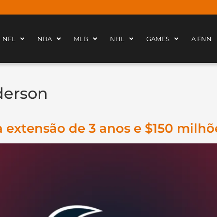
NFL
NBA
MLB
NHL
GAMES
A FNN
derson
na extensão de 3 anos e $150 milh