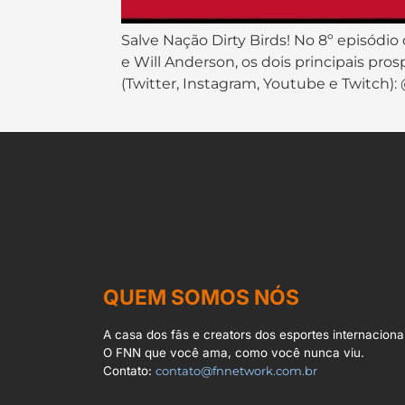
Salve Nação Dirty Birds! No 8º episódio
e Will Anderson, os dois principais pr
(Twitter, Instagram, Youtube e Twitc
QUEM SOMOS NÓS
A casa dos fãs e creators dos esportes internacionai
O FNN que você ama, como você nunca viu.
Contato:
contato@fnnetwork.com.br