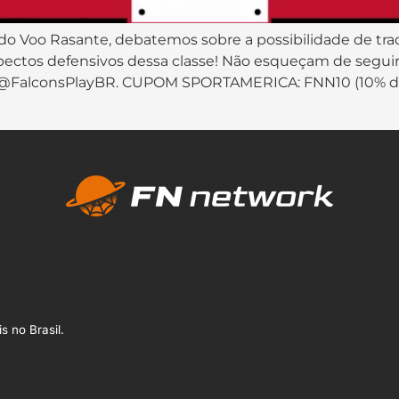
 do Voo Rasante, debatemos sobre a possibilidade de trad
ospectos defensivos dessa classe! Não esqueçam de seguir
h): @FalconsPlayBR. CUPOM SPORTAMERICA: FNN10 (10% d
s no Brasil.