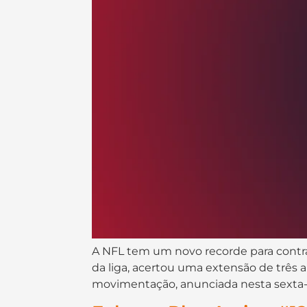
A NFL tem um novo recorde para contra
da liga, acertou uma extensão de três 
movimentação, anunciada nesta sexta-fei