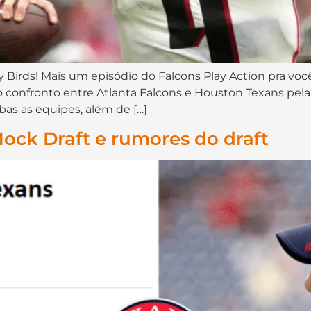
y Birds! Mais um episódio do Falcons Play Action pra vo
o confronto entre Atlanta Falcons e Houston Texans pel
as as equipes, além de […]
Mock Draft e rumores do draft