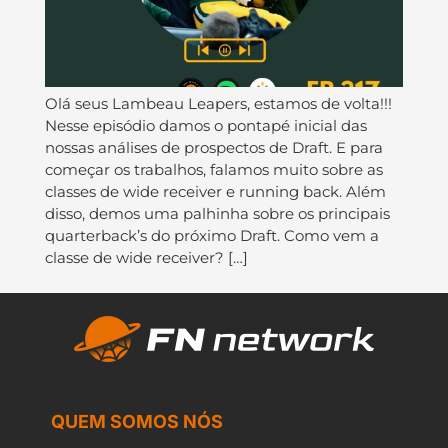
Olá seus Lambeau Leapers, estamos de volta!!!
Nesse episódio damos o pontapé inicial das
nossas análises de prospectos de Draft. E para
começar os trabalhos, falamos muito sobre as
classes de wide receiver e running back. Além
disso, demos uma palhinha sobre os principais
quarterback’s do próximo Draft. Como vem a
classe de wide receiver? […]
QUEM SOMOS NÓS