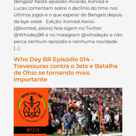
Bengals! Neste episódio Ricardo, Konrad e
Lucas comentam sobre o declínio do time nos
últimos jogos e o que esperar do Bengals depois
da bye week Edição: Konrad Aleixo
(@konrad_aleixo) Nos sigam no Twitter
@WhodeyBR e no Instagram @whodeybr e não
perca nenhum episódio e nenhuma novidade
[…]
Who Dey BR Episódio 014 –
Travessuras contra o Jets e Batalha
de Ohio se tornando mais
importante