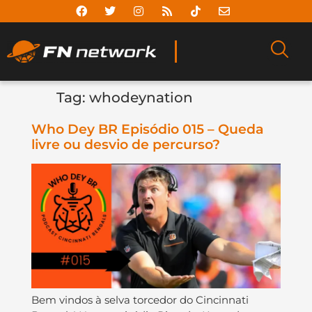
Tag:
whodeynation
Who Dey BR Episódio 015 – Queda
livre ou desvio de percurso?
Bem vindos à selva torcedor do Cincinnati