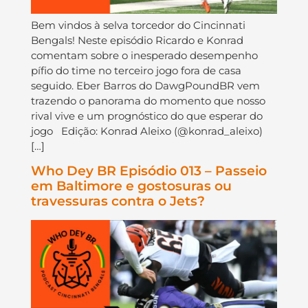
Bem vindos à selva torcedor do Cincinnati
Bengals! Neste episódio Ricardo e Konrad
comentam sobre o inesperado desempenho
pífio do time no terceiro jogo fora de casa
seguido. Eber Barros do DawgPoundBR vem
trazendo o panorama do momento que nosso
rival vive e um prognóstico do que esperar do
jogo Edição: Konrad Aleixo (@konrad_aleixo)
[…]
Who Dey BR Episódio 013 – Passeio
em Baltimore e gostosuras ou
travessuras contra o Jets?