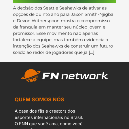
A decisão dos Seattle Seahawks de ativar as
opções de quinto ano para Jaxon Smith-Njigba
e Devon Witherspoon mostra o compromisso
da franquia em manter seu núcleo jovem e
promissor. Esse movimento não apenas
fortalece a equipe, mas também evidencia a
intenção dos Seahawks de construir um futuro
sólido ao redor de jogadores que já […]
QUEM SOMOS NÓS
A casa dos fãs e creators dos
esportes internacionais no Brasil.
O FNN que você ama, como você