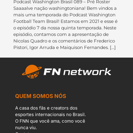
Podcast Washington Brasil 089 – Pré Roster
Saaaalve nação washingtoniana! Bem vindos a
mais uma temporada do Podcast Washington
Football Team Brasil! Estamos em 2021 e esse é
o episódio 7 da nossa quinta temporada. Neste
episódio, contamos com a apresentação de
Nicolas Quadro e os comentários de Frederico
Pistori, Igor Arruda e Maiquison Fernandes. […]
QUEM SOMOS NÓS
A casa dos fãs e creators dos
esportes internacionais no Brasil.
O FNN que você ama, como você
nunca viu.