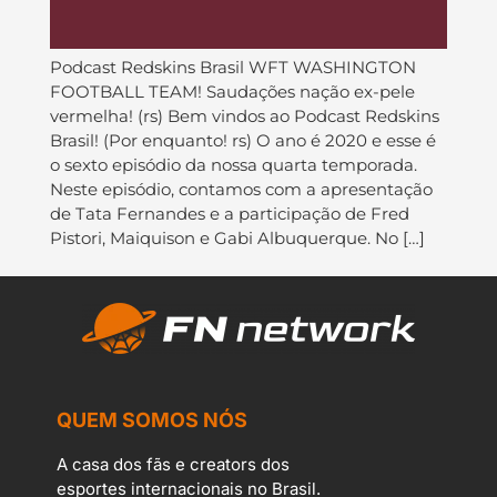
Podcast Redskins Brasil WFT WASHINGTON
FOOTBALL TEAM! Saudações nação ex-pele
vermelha! (rs) Bem vindos ao Podcast Redskins
Brasil! (Por enquanto! rs) O ano é 2020 e esse é
o sexto episódio da nossa quarta temporada.
Neste episódio, contamos com a apresentação
de Tata Fernandes e a participação de Fred
Pistori, Maiquison e Gabi Albuquerque. No […]
QUEM SOMOS NÓS
A casa dos fãs e creators dos
esportes internacionais no Brasil.