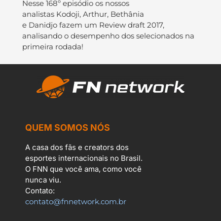
Nesse 168º episódio os nossos
analistas Kodoji, Arthur, Bethânia
e Danidjo fazem um Review draft 2017,
analisando o desempenho dos selecionados na
primeira rodada!
QUEM SOMOS NÓS
A casa dos fãs e creators dos
esportes internacionais no Brasil.
O FNN que você ama, como você
nunca viu.
Contato:
contato@fnnetwork.com.br