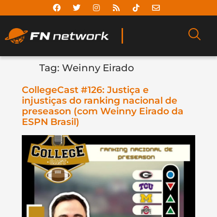
Tag:
Weinny Eirado
CollegeCast #126: Justiça e
injustiças do ranking nacional de
preseason (com Weinny Eirado da
ESPN Brasil)