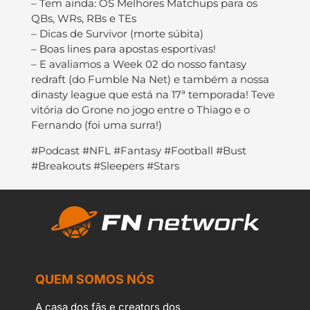
– Tem ainda: OS Melhores Matchups para os
QBs, WRs, RBs e TEs
– Dicas de Survivor (morte súbita)
– Boas lines para apostas esportivas!
– E avaliamos a Week 02 do nosso fantasy
redraft (do Fumble Na Net) e também a nossa
dinasty league que está na 17ª temporada! Teve
vitória do Grone no jogo entre o Thiago e o
Fernando (foi uma surra!)
#Podcast #NFL #Fantasy #Football #Bust
#Breakouts #Sleepers #Stars
QUEM SOMOS NÓS
A casa dos fãs e creators dos