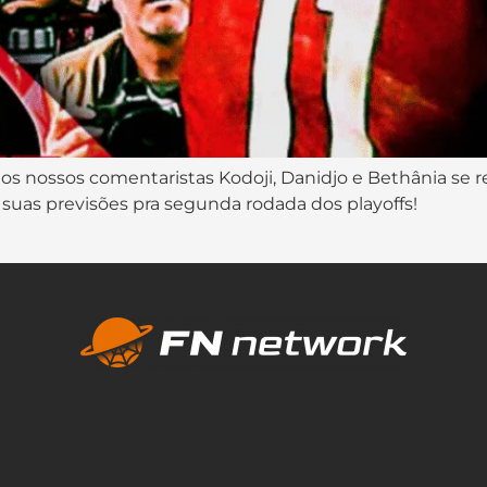
s nossos comentaristas Kodoji, Danidjo e Bethânia se 
uas previsões pra segunda rodada dos playoffs!