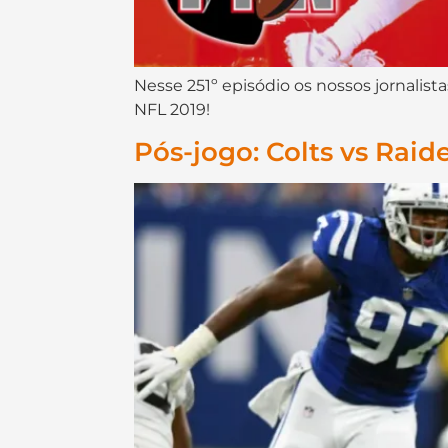
Nesse 251º episódio os nossos jornali
NFL 2019!
Pós-jogo: Colts vs Raid