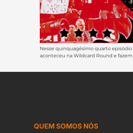
Nesse quinquagésimo quarto episódio o
aconteceu na Wildcard Round e fazem s
QUEM SOMOS NÓS