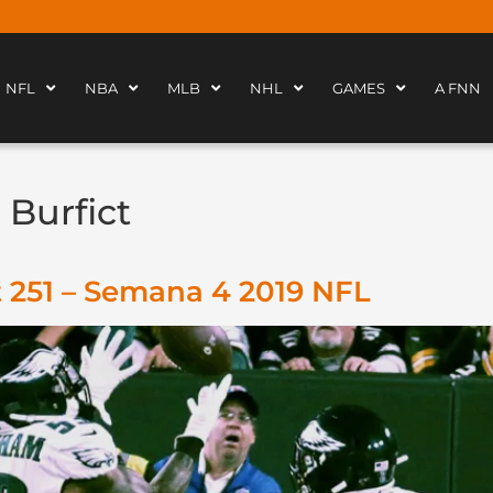
NFL
NBA
MLB
NHL
GAMES
A FNN
 Burfict
 251 – Semana 4 2019 NFL