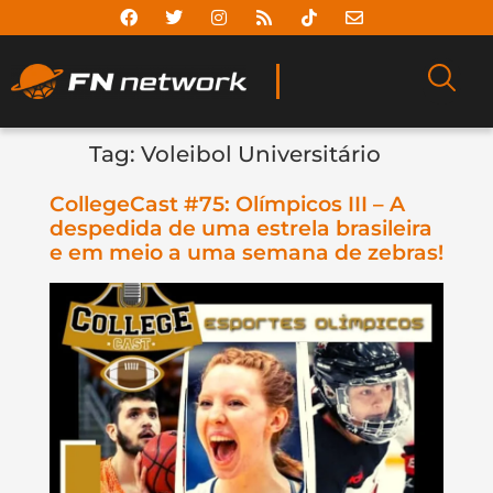
Tag:
Voleibol Universitário
CollegeCast #75: Olímpicos III – A
despedida de uma estrela brasileira
e em meio a uma semana de zebras!