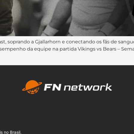
ast, soprando a Gjallarhorn e conectando os fãs de sangue
empenho da equipe na partida Vikings vs Bears – Sema
s no Brasil.