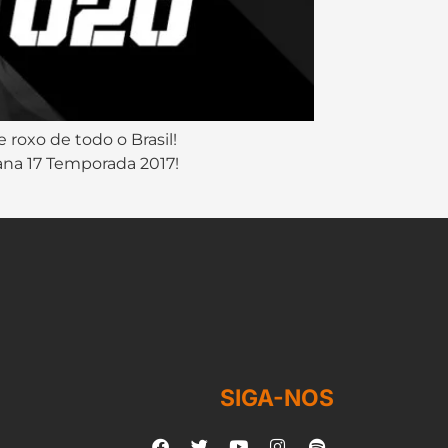
 roxo de todo o Brasil!
na 17 Temporada 2017!
SIGA-NOS