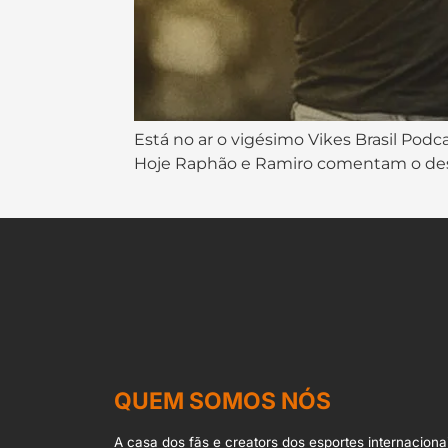
Está no ar o vigésimo Vikes Brasil Podc
Hoje Raphão e Ramiro comentam o des
QUEM SOMOS NÓS
A casa dos fãs e creators dos esportes internacionai