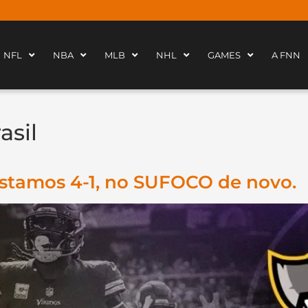
NFL
NBA
MLB
NHL
GAMES
A FNN
asil
Estamos 4-1, no SUFOCO de novo.