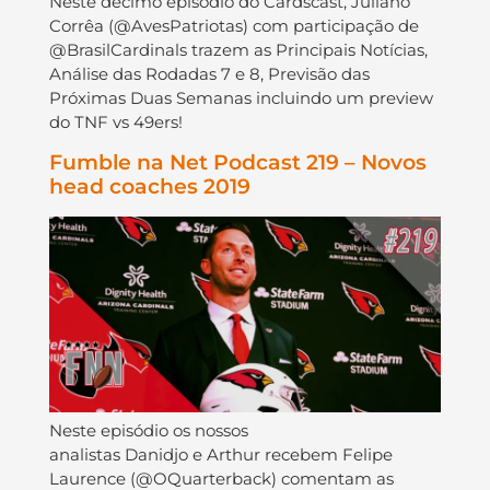
Neste décimo episódio do Cardscast, Juliano
Corrêa (@AvesPatriotas) com participação de
@BrasilCardinals trazem as Principais Notícias,
Análise das Rodadas 7 e 8, Previsão das
Próximas Duas Semanas incluindo um preview
do TNF vs 49ers!
Fumble na Net Podcast 219 – Novos
head coaches 2019
Neste episódio os nossos
analistas Danidjo e Arthur recebem Felipe
Laurence (@OQuarterback) comentam as