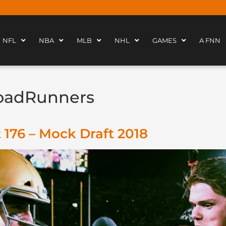
NFL
NBA
MLB
NHL
GAMES
A FNN
oadRunners
176 – Mock Draft 2018