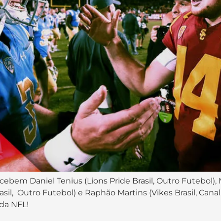
cebem Daniel Tenius (Lions Pride Brasil, Outro Futebol),
asil, Outro Futebol) e Raphão Martins (Vikes Brasil, Cana
 da NFL!