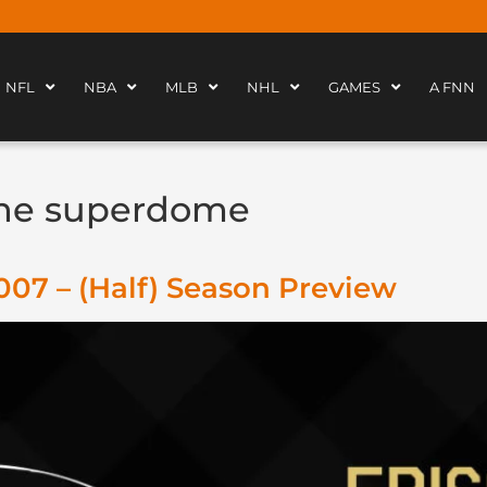
NFL
NBA
MLB
NHL
GAMES
A FNN
the superdome
07 – (Half) Season Preview