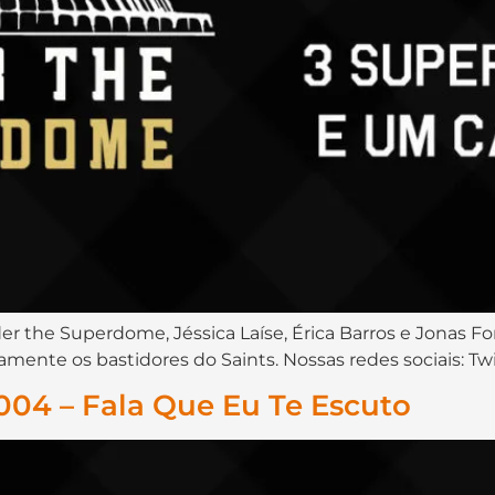
er the Superdome, Jéssica Laíse, Érica Barros e Jonas Fo
iamente os bastidores do Saints. Nossas redes sociais: Tw
04 – Fala Que Eu Te Escuto