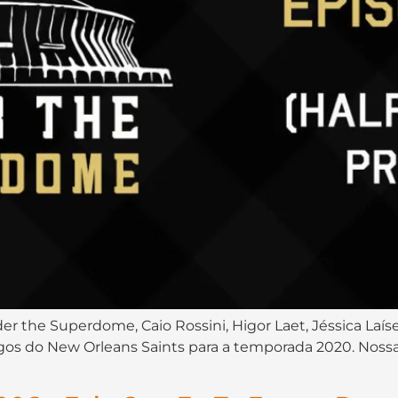
er the Superdome, Caio Rossini, Higor Laet, Jéssica Laí
gos do New Orleans Saints para a temporada 2020. Nossas