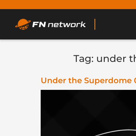
Tag:
under 
Under the Superdome 0