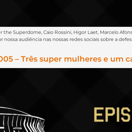
r the Superdome, Caio Rossini, Higor Laet, Marcelo Afon
r nossa audiência nas nossas redes sociais sobre a defesa
05 – Três super mulheres e um ca