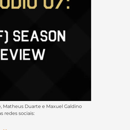
se, Matheus Duarte e Maxuel Galdino
 redes sociais: