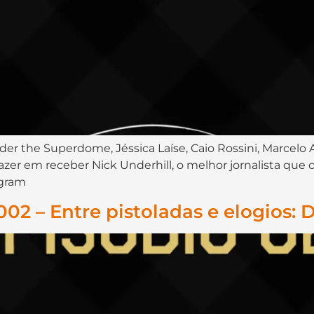
der the Superdome, Jéssica Laíse, Caio Rossini, Marcelo 
zer em receber Nick Underhill, o melhor jornalista que 
agram
2 – Entre pistoladas e elogios: D