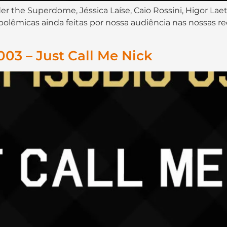
er the Superdome, Jéssica Laíse, Caio Rossini, Higor La
lêmicas ainda feitas por nossa audiência nas nossas rede
03 – Just Call Me Nick