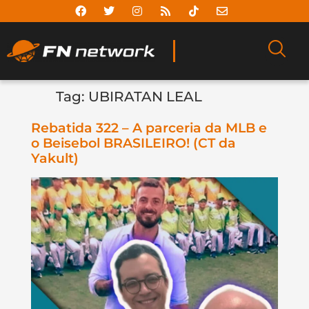
Tag:
UBIRATAN LEAL
Rebatida 322 – A parceria da MLB e
o Beisebol BRASILEIRO! (CT da
Yakult)