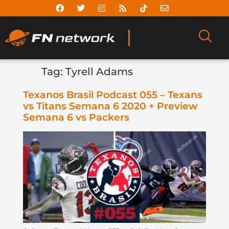
Tag:
Tyrell Adams
Texanos Brasil Podcast 055 – Texans
vs Titans Semana 6 2020 + Preview
Semana 6 vs Packers