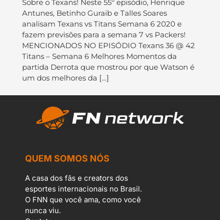
Sobre o Texans! Neste 55º episódio, Henrique
Antunes, Betinho Guraib e Talles Soares
analisam Texans vs Titans Semana 6 2020 e
fazem previsões para a semana 7 vs Packers!
MENCIONADOS NO EPISÓDIO Texans 36 @ 42
Titans – Semana 6 Melhores Momentos da
partida Derrota que mostrou por que Watson é
um dos melhores da […]
QUEM SOMOS NÓS
A casa dos fãs e creators dos
esportes internacionais no Brasil.
O FNN que você ama, como você
nunca viu.