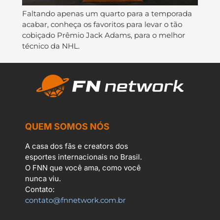
Faltando apenas um quarto para a temporada
acabar, conheça os favoritos para levar o tão
cobiçado Prêmio Jack Adams, para o melhor
técnico da NHL.
QUEM SOMOS NÓS
A casa dos fãs e creators dos
esportes internacionais no Brasil.
O FNN que você ama, como você
nunca viu.
Contato:
contato@fnnetwork.com.br