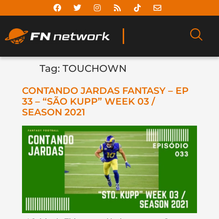
Tag:
TOUCHOWN
CONTANDO JARDAS FANTASY – EP
33 – “SÃO KUPP” WEEK 03 /
SEASON 2021