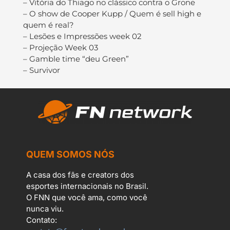
– Vitória do Thiago no clássico contra o Grone
– O show de Cooper Kupp / Quem é sell high e
quem é real?
– Lesões e Impressões week 02
– Projeção Week 03
– Gamble time “deu Green”
– Survivor
QUEM SOMOS NÓS
A casa dos fãs e creators dos
esportes internacionais no Brasil.
O FNN que você ama, como você
nunca viu.
Contato: