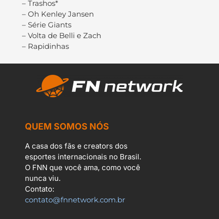
– Trashos*
– Oh Kenley Jansen
– Série Giants
– Volta de Belli e Zach
– Rapidinhas
QUEM SOMOS NÓS
A casa dos fãs e creators dos
esportes internacionais no Brasil.
O FNN que você ama, como você
nunca viu.
Contato:
contato@fnnetwork.com.br