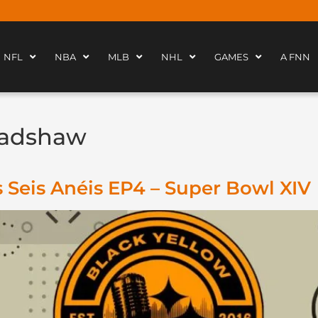
NFL
NBA
MLB
NHL
GAMES
A FNN
radshaw
 Seis Anéis EP4 – Super Bowl XIV