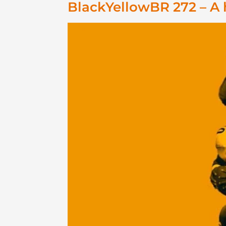
BlackYellowBR 272 – A 