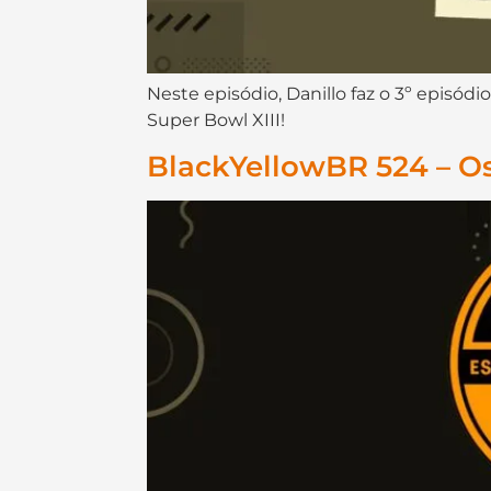
Neste episódio, Danillo faz o 3º episó
Super Bowl XIII!
BlackYellowBR 524 – Os