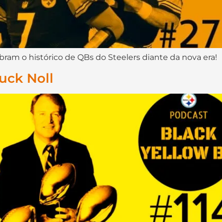
bram o histórico de QBs do Steelers diante da nova era!
uck Noll