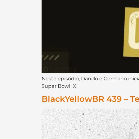
Neste episódio, Danillo e Germano ini
Super Bowl IX!
BlackYellowBR 439 – T