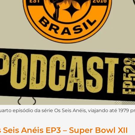
arto episódio da série Os Seis Anéis, viajando até 1979
 Seis Anéis EP3 – Super Bowl XII