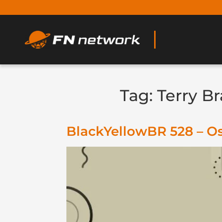
Tag:
Terry B
BlackYellowBR 528 – Os