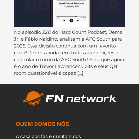
No episódio 228 do ⁠⁠⁠⁠⁠⁠⁠⁠⁠⁠⁠⁠⁠⁠⁠⁠⁠⁠Hard Count Podcast⁠⁠⁠⁠⁠⁠⁠⁠⁠⁠⁠⁠⁠⁠⁠⁠⁠⁠, ⁠⁠⁠⁠⁠⁠⁠⁠⁠⁠⁠⁠⁠⁠⁠⁠⁠⁠Dema
Jr⁠⁠⁠⁠⁠⁠ ⁠⁠⁠⁠⁠⁠⁠⁠⁠⁠⁠ e Fábio Naldino⁠⁠⁠⁠⁠⁠⁠⁠⁠⁠⁠⁠⁠⁠, analisam a AFC South para
2025. Essa divisão continua com um favorito
claro? Texans ainda tem todas as condições de
controlar o rumo da AFC South? Será que agora
é o ano de Trevor Lawrence? Colts e seus QB
room questionável é capaz […]
QUEM SOMOS NÓS
A casa dos fãs e creators dos