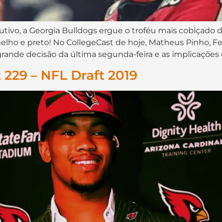
vo, a Georgia Bulldogs ergue o troféu mais cobiçado dos
o e preto! No CollegeCast de hoje, Matheus Pinho, Feli
rande decisão da última segunda-feira e as implicações
229 – NFL Draft 2019