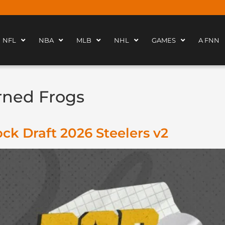
NFL
NBA
MLB
NHL
GAMES
A FNN
ned Frogs
ck Draft 2026 Steelers v2