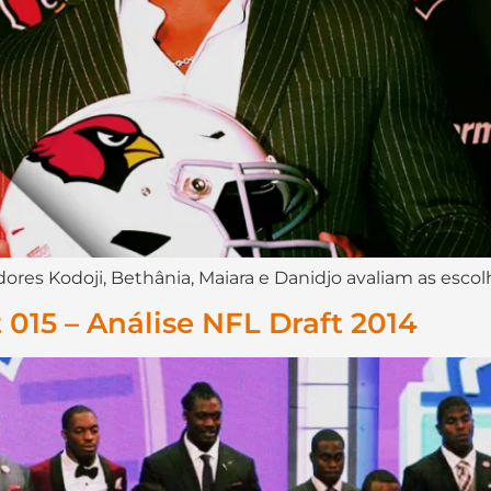
res Kodoji, Bethânia, Maiara e Danidjo avaliam as escolh
015 – Análise NFL Draft 2014