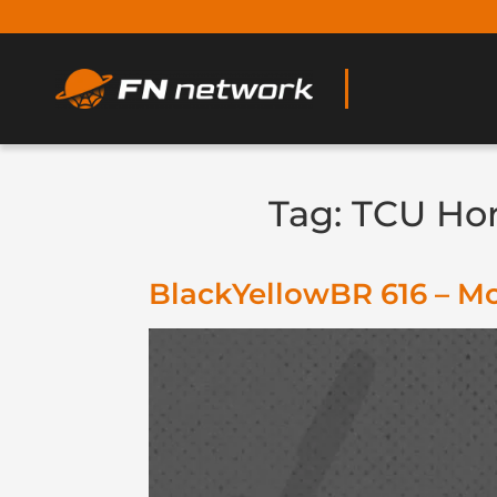
Tag:
TCU Hor
BlackYellowBR 616 – Mo