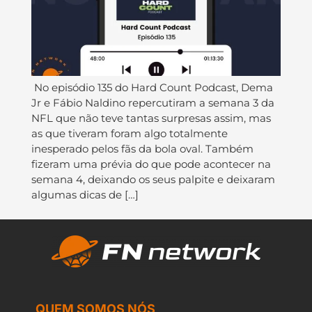
No episódio 135 do ⁠⁠⁠⁠⁠⁠Hard Count Podcast⁠⁠⁠⁠⁠⁠, ⁠⁠⁠⁠⁠⁠Dema
Jr⁠⁠⁠⁠⁠⁠ e ⁠⁠⁠⁠⁠⁠Fábio Naldino⁠⁠⁠⁠⁠ repercutiram a semana 3 da
NFL que não teve tantas surpresas assim, mas
as que tiveram foram algo totalmente
inesperado pelos fãs da bola oval. Também
fizeram uma prévia do que pode acontecer na
semana 4, deixando os seus palpite e deixaram
algumas dicas de […]
QUEM SOMOS NÓS