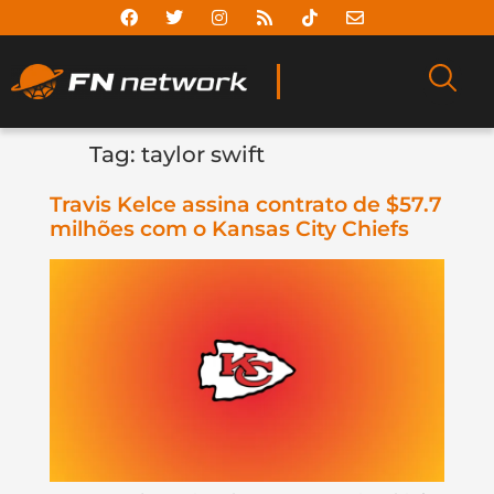
Tag:
taylor swift
Travis Kelce assina contrato de $57.7
milhões com o Kansas City Chiefs