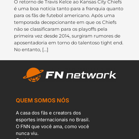
O retorno de Travis Kelce ao Kansas City Chiefs
é uma boa notícia tanto para a franquia quanto
para os fãs de futebol americano. Após uma
temporada decepcionante em que os Chiefs
não se classificaram para os playoffs pela
primeira vez desde 2014, surgiram rumores de
aposentadoria em torno do talentoso tight end.
No entanto, […]
QUEM SOMOS NÓS
A casa dos fãs e creators dos
esportes internacionais no Brasil.
O FNN que você ama, como você
nunca viu.