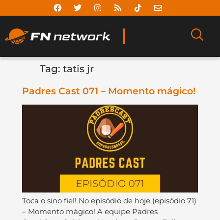
Tag:
tatis jr
Padres Cast 071 – Momento mágico!
Toca o sino fiel! No episódio de hoje (episódio 71)
– Momento mágico! A equipe Padres