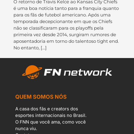
O retorno de Travis Kelce ao Kansas City Chiefs
é uma boa notícia tanto para a franquia quanto
para os fãs de futebol americano. Após uma
temporada decepcionante em que os Chiefs
não se classificaram para os playoffs pela
primeira vez desde 2014, surgiram rumores de
aposentadoria em torno do talentoso tight end.
No entanto, […]
QUEM SOMOS NÓS
A casa dos fãs e creators dos
esportes internacionais no Brasil.
O FNN que você ama, como você
nunca viu.