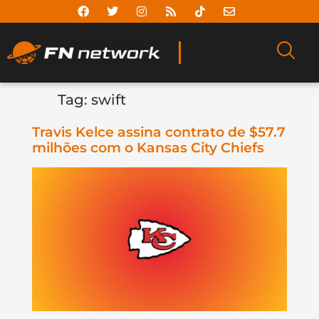
Tag:
swift
Travis Kelce assina contrato de $57.7
milhões com o Kansas City Chiefs