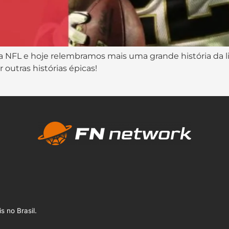
 NFL e hoje relembramos mais uma grande história da liga
 outras histórias épicas!
s no Brasil.