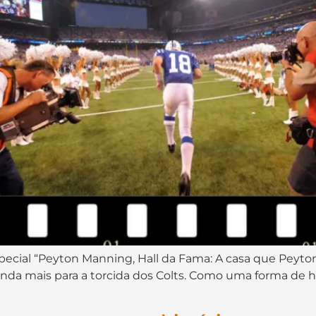
especial “Peyton Manning, Hall da Fama: A casa que Peyto
inda mais para a torcida dos Colts. Como uma forma de 