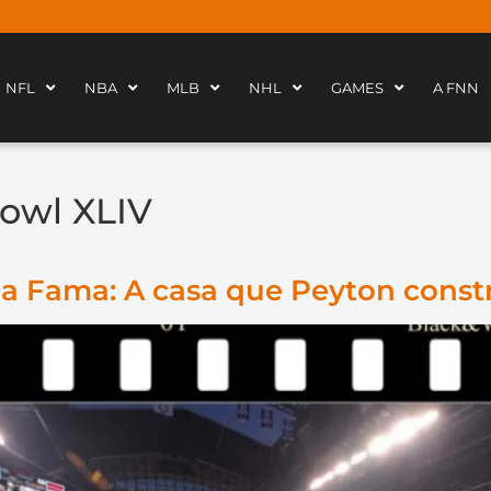
NFL
NBA
MLB
NHL
GAMES
A FNN
owl XLIV
a Fama: A casa que Peyton const