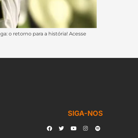
: o retorno para a história! Acesse
SIGA-NOS