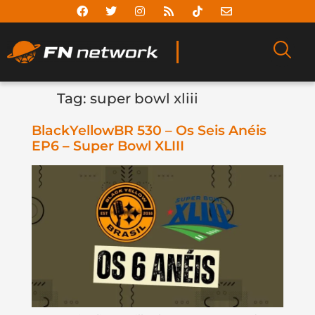
Tag:
super bowl xliii
BlackYellowBR 530 – Os Seis Anéis
EP6 – Super Bowl XLIII