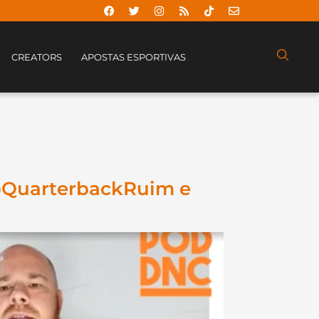
CREATORS
APOSTAS ESPORTIVAS
 (@QuarterbackRuim e