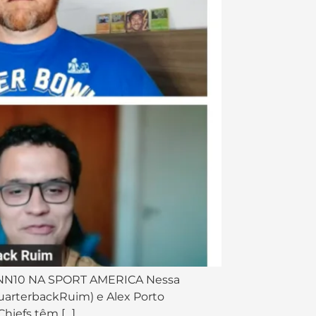
NN10 NA SPORT AMERICA Nessa
uarterbackRuim) e Alex Porto
Chiefs têm […]