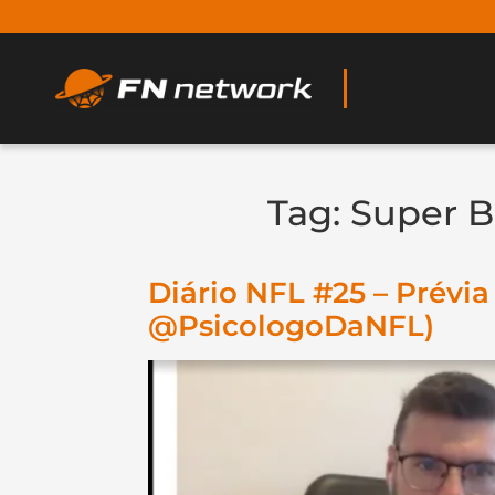
Tag:
Super B
Diário NFL #25 – Prévi
@PsicologoDaNFL)