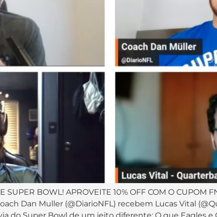
 DE SUPER BOWL! APROVEITE 10% OFF COM O CUPOM F
Coach Dan Muller (@DiarioNFL) recebem Lucas Vital (@Q
a do Super Bowl de um jeito diferente: O que Eagles e 