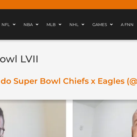
NFL
NBA
MLB
NHL
GAMES
A FNN
owl LVII
a do Super Bowl Chiefs x Eagles