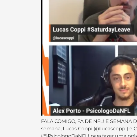
FALA COMIGO, FÃ DE NFL! É SEMANA
semana, Lucas Coppi (@lucascoppi) e 
(@PsicologoDaNFL) para fazer uma prévi