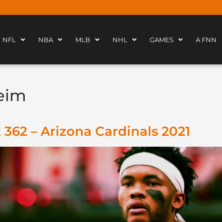
NFL
NBA
MLB
NHL
GAMES
A FNN
eim
362 – Arizona Cardinals 2021