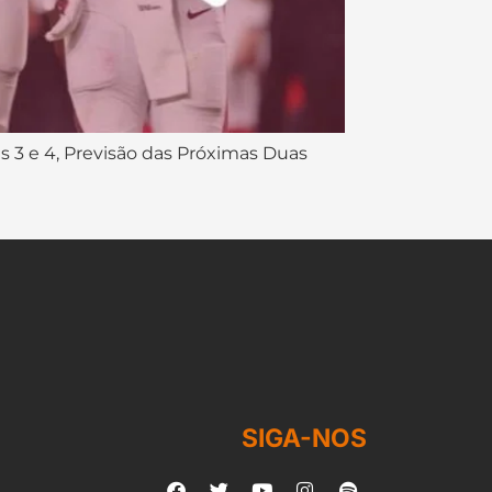
s 3 e 4, Previsão das Próximas Duas
SIGA-NOS