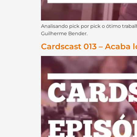
Analisando pick por pick o ótimo traba
Guilherme Bender.
Cardscast 013 – Acaba l