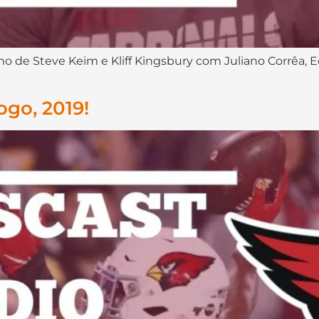
lho de Steve Keim e Kliff Kingsbury com Juliano Corrêa,
ogo, 2019!