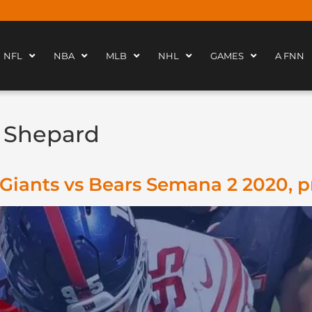
NFL
NBA
MLB
NHL
GAMES
A FNN
g Shepard
 Giants vs Bears Semana 2 2020, p