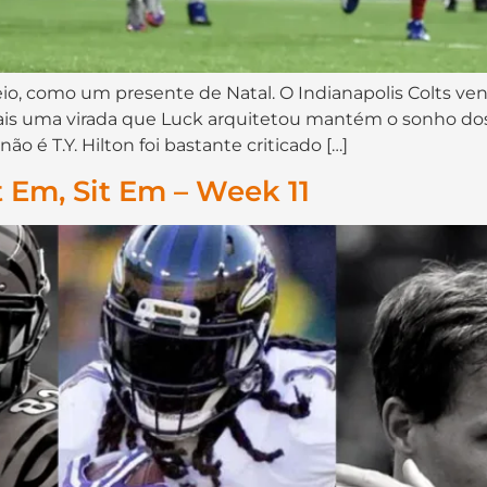
io, como um presente de Natal. O Indianapolis Colts ve
 Mais uma virada que Luck arquitetou mantém o sonho d
é T.Y. Hilton foi bastante criticado […]
t Em, Sit Em – Week 11