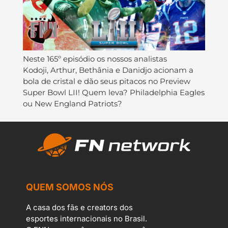
Neste 165º episódio os nossos analistas
Kodoji, Arthur, Bethânia e Danidjo acionam a
bola de cristal e dão seus pitacos no Preview
Super Bowl LII! Quem leva? Philadelphia Eagles
ou New England Patriots?
QUEM SOMOS NÓS
A casa dos fãs e creators dos
esportes internacionais no Brasil.