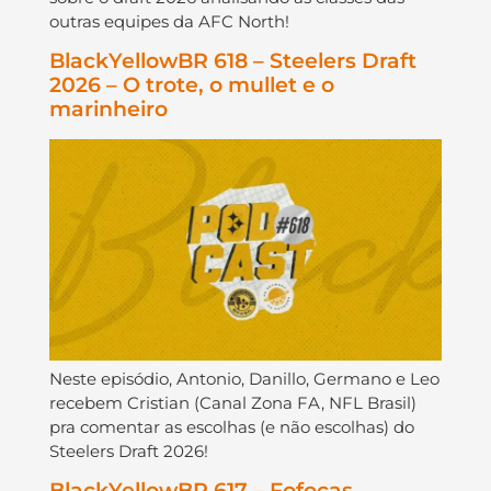
outras equipes da AFC North!
BlackYellowBR 618 – Steelers Draft
2026 – O trote, o mullet e o
marinheiro
Neste episódio, Antonio, Danillo, Germano e Leo
recebem Cristian (Canal Zona FA, NFL Brasil)
pra comentar as escolhas (e não escolhas) do
Steelers Draft 2026!
BlackYellowBR 617 – Fofocas,