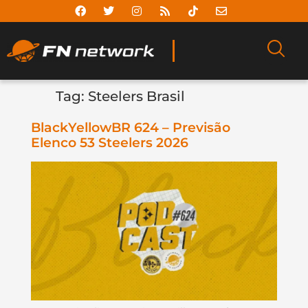
Tag:
Steelers Brasil
BlackYellowBR 624 – Previsão
Elenco 53 Steelers 2026