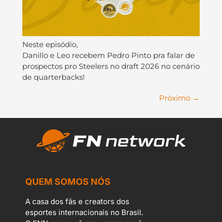
Neste episódio,
Danillo e Leo recebem Pedro Pinto pra falar de
prospectos pro Steelers no draft 2026 no cenário
de quarterbacks!
Próximo
→
QUEM SOMOS NÓS
A casa dos fãs e creators dos
esportes internacionais no Brasil.