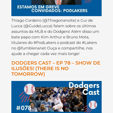
Thiago Cordeiro (@Thiagonanoite) e Gui de
Lucca (@GuideLucca) falam sobre os últimos
assuntos da MLB e do Dodgers! Além disso um
bate papo com Kim Arthur e Bruno Mota,
titulares do #PodLakers o podcast do #Lakers
no @fumblenanet Ouça e compartilhe, nos
ajude a chegar cada vez mais longe!
DODGERS CAST – EP 78 – SHOW DE
ILUSÕES! (THERE IS NO
TOMORROW)