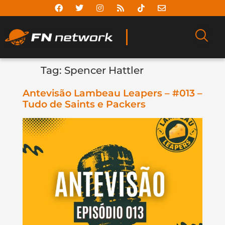
Tag:
Spencer Hattler
Antevisão Lambeau Leapers – #013 –
Tudo de Saints e Packers