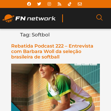
Tag:
Softbol
Rebatida Podcast 222 – Entrevista
com Barbara Woll da seleção
brasileira de softball