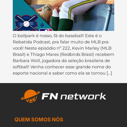
O ballpark é nosso, fã do baseball! Este é o
Rebatida Podcast, pra falar muito de MLB pra
você! Neste episódio nº 222, Kevin Marley (MLB
Brasil) e Thiago Mares (Redbirds Brasil) recebem
Barbara Woll, jogadora da seleção brasileira de
softball! Venha conhecer esse grande nome do
esporte nacional e saber como ela se tornou […]
QUEM SOMOS NÓS