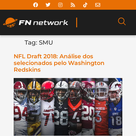
Tag:
SMU
NFL Draft 2018: Análise dos
selecionados pelo Washington
Redskins