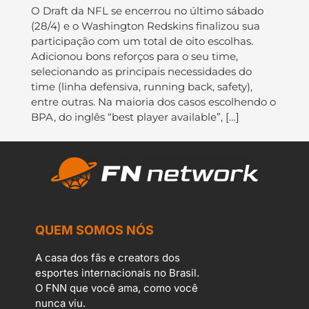
O Draft da NFL se encerrou no último sábado
(28/4) e o Washington Redskins finalizou sua
participação com um total de oito escolhas.
Adicionou bons reforços para o seu time,
selecionando as principais necessidades do
time (linha defensiva, running back, safety),
entre outras. Na maioria dos casos escolhendo o
BPA, do inglês “best player available”, […]
QUEM SOMOS NÓS
A casa dos fãs e creators dos
esportes internacionais no Brasil.
O FNN que você ama, como você
nunca viu.